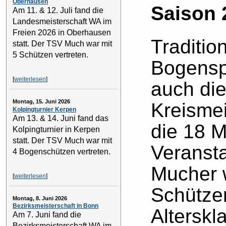
Oberhausen
Saison 2
Am 11. & 12. Juli fand die
Landesmeisterschaft WA im
Freien 2026 in Oberhausen
Traditio
statt. Der TSV Much war mit
5 Schützen vertreten.
Bogensp
[
weiterlesen
]
auch die
Montag, 15. Juni 2026
Kreismei
Kolpingturnier Kerpen
Am 13. & 14. Juni fand das
die 18 M
Kolpingturnier in Kerpen
statt. Der TSV Much war mit
Veransta
4 Bogenschützen vertreten.
Mucher 
[
weiterlesen
]
Schütze
Montag, 8. Juni 2026
Bezirksmeisterschaft in Bonn
Alterskl
Am 7. Juni fand die
Bezirksmeisterschaft WA im