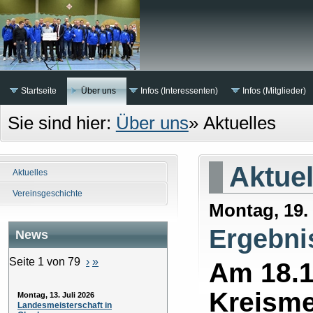
Startseite
Über uns
Infos (Interessenten)
Infos (Mitglieder)
Sie sind hier:
Über uns
»
Aktuelles
Aktuel
Aktuelles
Vereinsgeschichte
Montag, 19.
Ergebni
News
Seite 1 von 79
›
»
Am 18.1
Kreisme
Montag, 13. Juli 2026
Landesmeisterschaft in