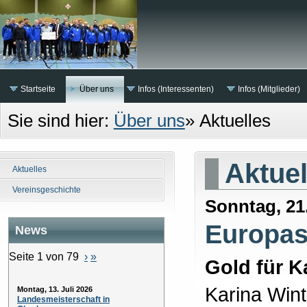
Startseite
Über uns
Infos (Interessenten)
Infos (Mitglieder)
Sie sind hier:
Über uns
»
Aktuelles
Aktuel
Aktuelles
Vereinsgeschichte
Sonntag, 21
Europas
News
Seite 1 von 79
›
»
Gold für K
Karina Wint
Montag, 13. Juli 2026
Landesmeisterschaft in